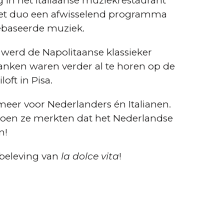
n het Italiaanse muziekrestaurant
t het duo een afwisselend programma
gebaseerde muziek.
werd de Napolitaanse klassieker
nken waren verder al te horen op de
oft in Pisa.
eer voor Nederlanders én Italianen.
toen ze merkten dat het Nederlandse
n!
beleving van
la dolce vita
!