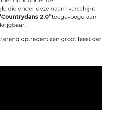
lder door onder de
gle die onder deze naam verschijnt
“Countrydans 2.0”
toegevoegd aan
krijgbaar.
terend optreden: één groot feest der