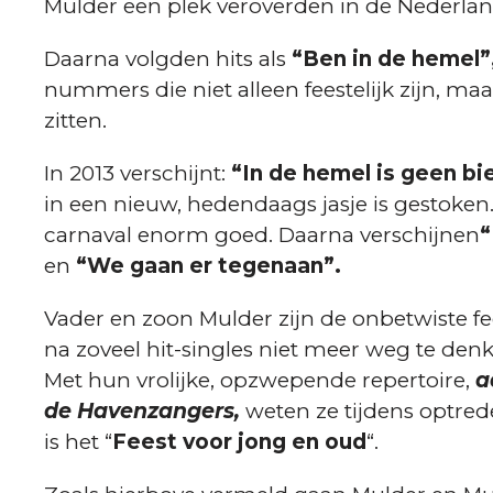
Mulder een plek veroverden in de Nederlan
Daarna volgden hits als
“Ben in de hemel”
nummers die niet alleen feestelijk zijn, ma
zitten.
In 2013 verschijnt:
“In de hemel is geen bi
in een nieuw, hedendaags jasje is gestoken.
carnaval enorm goed. Daarna verschijnen
“
en
“We gaan er tegenaan”.
Vader en zoon Mulder zijn de onbetwiste f
na zoveel hit-singles niet meer weg te denk
Met hun vrolijke, opzwepende repertoire,
a
de Havenzangers,
weten ze tijdens optred
is het “
Feest voor jong en oud
“.