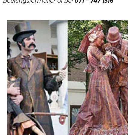
boekingsformulier of bel
071 – 747 1516