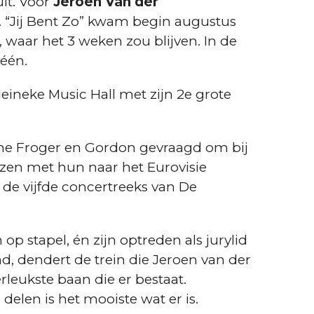
uit. Voor
Jeroen Van der
 “Jij Bent Zo” kwam begin augustus
, waar het 3 weken zou blijven. In de
één.
ineke Music Hall met zijn 2e grote
ne Froger en Gordon gevraagd om bij
zen met hun naar het Eurovisie
 de vijfde concertreeks van De
p stapel, én zijn optreden als jurylid
, dendert de trein die Jeroen van der
rleukste baan die er bestaat.
elen is het mooiste wat er is.