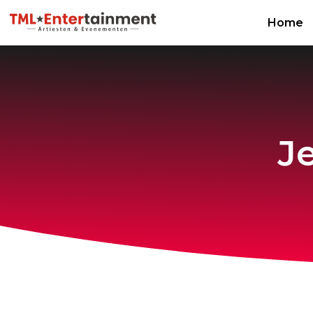
Home
J